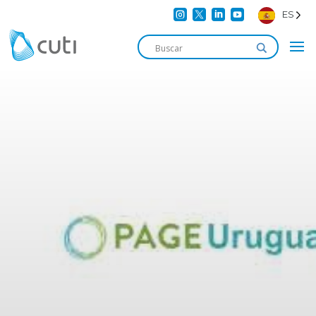




ES