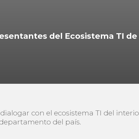
resentantes del Ecosistema TI de
 dialogar con el ecosistema TI del inter
 departamento del país.