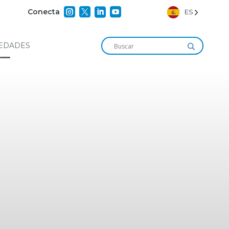




Conecta
ES
EDADES