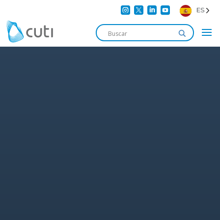




ES