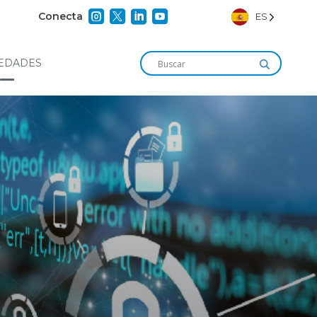




Conecta
ES
EDADES