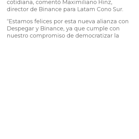
cotidiana, comentó Maximiliano Hinz,
director de Binance para Latam Cono Sur.
“Estamos felices por esta nueva alianza
con
Despegar y Binance, ya
que cumple con
nuestro compromiso de democratizar la
industria de pagos y permitir a los clientes
de Despegar un método de pago más al
adoptar el mundo de las criptodivisas”,
señala Ronald Alvarenga, CEO de Inswitch.
Compartir