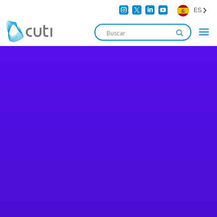




ES