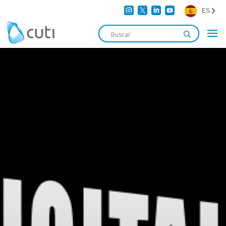




ES