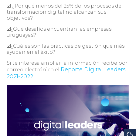
☑️ ¿Por qué menos del 25% de los procesos de
transformación digital no alcanzan sus
objetivos?
☑️¿Qué desafíos encuentran las empresas
uruguayas?
☑️¿Cuáles son las prácticas de gestión que más
ayudan en el éxito?
Si te interesa ampliar la información recibe por
Reporte Digital Leaders
correo electrónico el
2021-2022
.