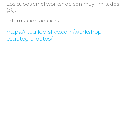
Los cupos en el workshop son muy limitados
(36).
Información adicional:
https://itbuilderslive.com/workshop-
estrategia-datos/
Los socios CUTI tendrán un descuento
especial hasta el 15 de abril del 35%.
Información e inscripciones:
Daniel Giosa
dgiosa@itbuilderslive.com
+59898704034