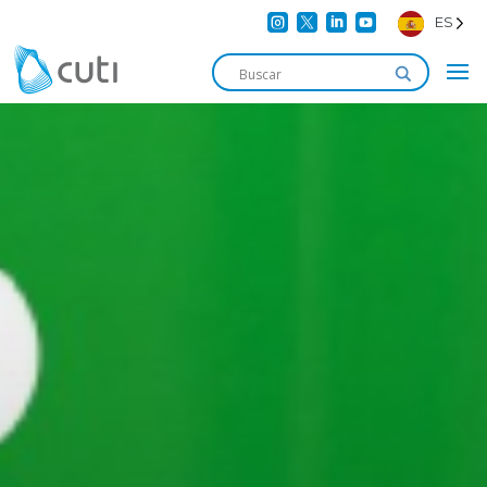




ES