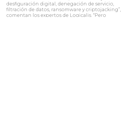
desfiguración digital, denegación de servicio,
filtración de datos, ransomware y criptojacking”,
comentan los expertos de Logicalis. “Pero
independientemente del tipo específico de
ataque, las consecuencias que enfrentaron las
empresas víctimas fueron igualmente graves.
Casi todos los que sufrieron ciberataques se
ocuparon de cuestiones como tiempo de
inactividad no programados, daños a la
reputación, pérdida de ingresos y pérdida de
datos de clientes y empleados. Algunas
empresas incluso sufrieron multas regulatorias.
Muchas de estas consecuencias tienen efectos
duraderos y es costoso recuperarse de ellas”,
continúan al respecto.
Este contexto, definido sobre todo por la
creciente digitalización de las empresas,
desencadena más vulnerabilidades y requiere
un nivel de hipervigilancia por parte del CIO.
Por eso mismo, casi a la par de la inclusión de IA
en las compañías, se destaca que durante el