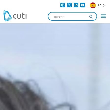




ES