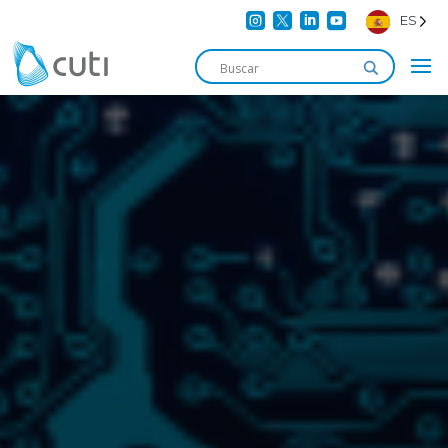




ES