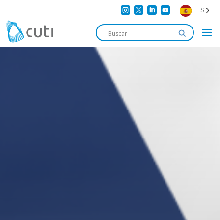




ES