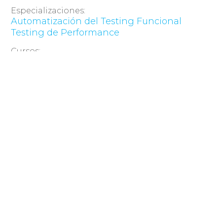
Especializaciones:
Automatización del Testing Funcional
Testing de Performance
Cursos:
Calidad de Código y Testing
Calidad de Datos en el Testing
Introducción a las Bases de Datos para
Testers
Seguridad Informática y Testing
Testing de Accesibilidad Web
Testing de Usabilidad
Testing de Web Services
Testing en Metodologías Ágiles
Beneficios por inscripciones tempranas y otros
descuentos. Empresas asociadas a CUTI y sus
empleados obtienen 10% de descuento
acumulable. Por consultas comunicarse a
info@ces.com.uy
.