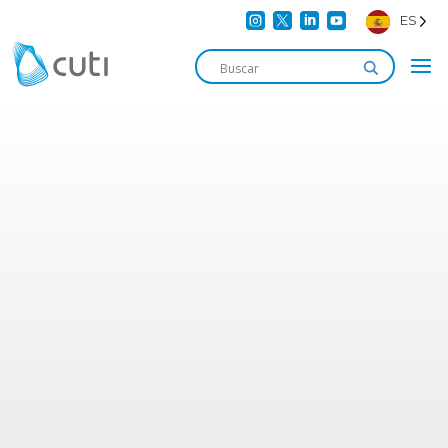




ES