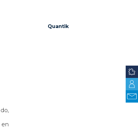
Quantik
ido,
s en