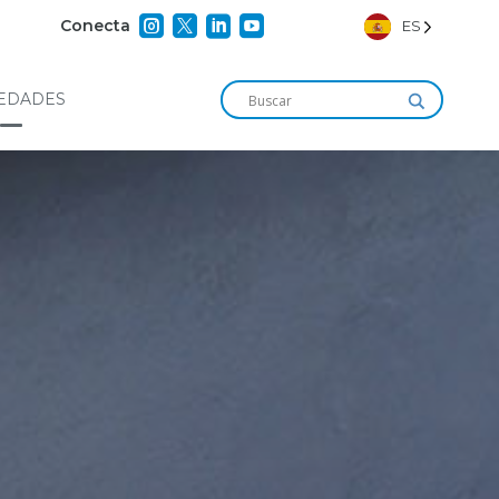




Conecta
ES
EDADES