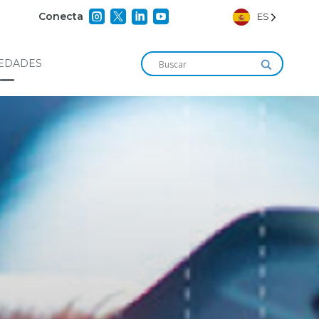




Conecta
ES
EDADES