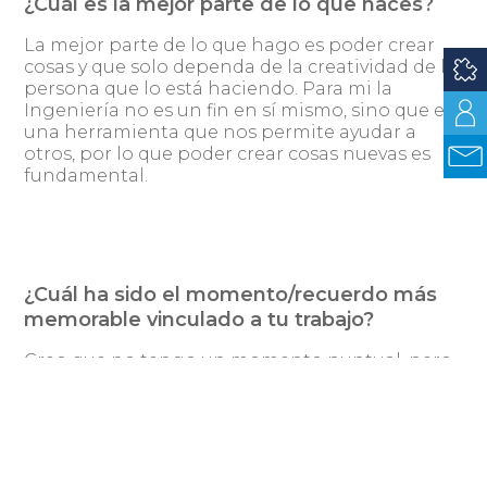
¿Cuál es la mejor parte de lo que haces?
La mejor parte de lo que hago es poder crear
cosas y que solo dependa de la creatividad de la
persona que lo está haciendo. Para mi la
Ingeniería no es un fin en sí mismo, sino que es
una herramienta que nos permite ayudar a
otros, por lo que poder crear cosas nuevas es
fundamental.
¿Cuál ha sido el momento/recuerdo más
memorable vinculado a tu trabajo?
Creo que no tengo un momento puntual, pero
si hay algo que siempre tengo presente y son
las personas con las que he trabajado en todos
estos años. Tuve la suerte de que en las dos
empresas en las que trabajé (GeneXus y ahora
Tryolabs) los equipos de trabajo estuvieran