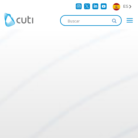




ES