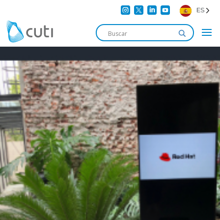




ES