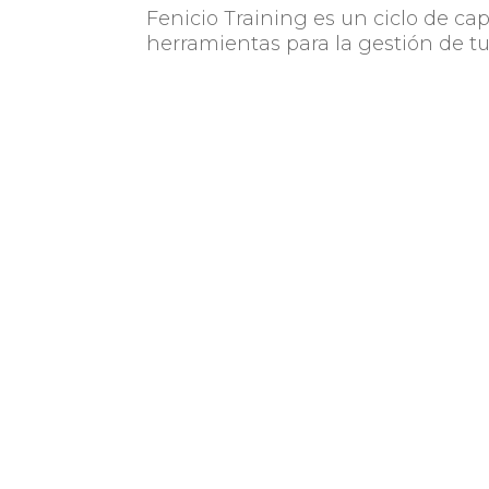
Fenicio Training es un ciclo de c
herramientas para la gestión de tu
la plataforma Fenicio.
Cuti es la industria TIC en
la actualidad por más d
como misión impulsar el de
de la industria TIC a travé
asociados.