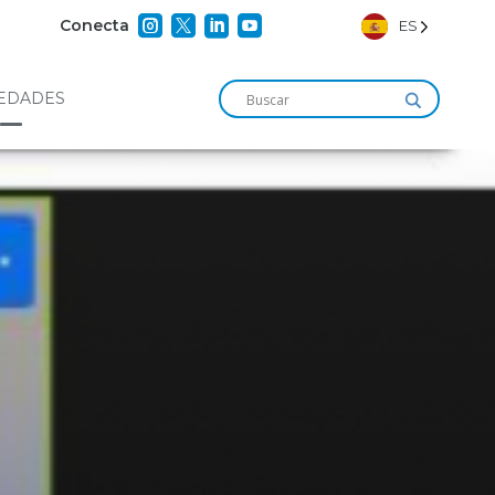




Conecta
ES
EDADES