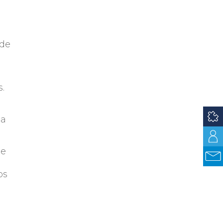
 de
s.
 a
se
os