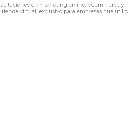
apacitaciones en marketing online, eCommerce y
 tienda virtual, exclusivo para empresas que utili
Compartir
 Uruguay. Compuesta en
e 400 empresas tiene
sarrollo y crecimiento
s del desarrollo de sus