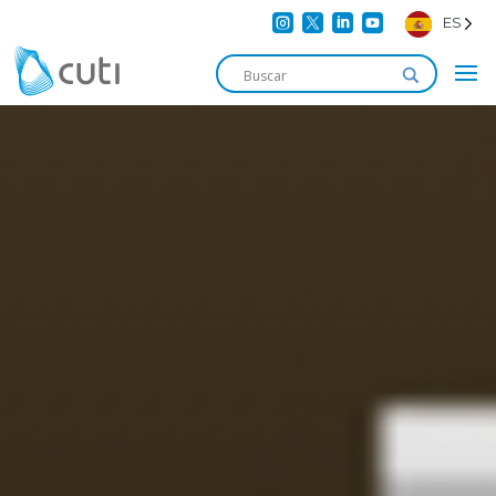




ES