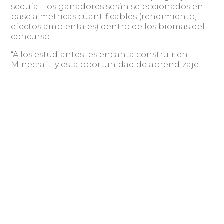
sequía. Los ganadores serán seleccionados en
base a métricas cuantificables (rendimiento,
efectos ambientales) dentro de los biomas del
concurso.
“A los estudiantes les encanta construir en
Minecraft, y esta oportunidad de aprendizaje
interactivo basado en proyectos (PBL) les
ayudará a comprender las realidades de la
agricultura moderna mientras juegan y crean
con sus equipos”. Además de los desafíos de
Minecraft, los estudiantes aumentarán su
comprensión de los enfoques y las tecnologías
agrícolas a través de eventos en línea en vivo
con profesionales de la agricultura y la
tecnología,” señaló Erik Leitner, docente
estadounidense de STEM que trabajó con
NASEF para construir los desafíos.
Compartir