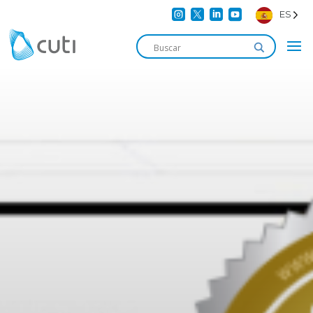




ES