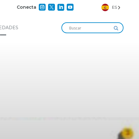




Conecta
ES
EDADES