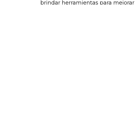
brindar herramientas para mejorar 
Cuti es la industria TIC en
la actualidad por más d
como misión impulsar el de
de la industria TIC a travé
asociados.
Av. Italia 6201, LATU
Gold Sp
Edificio Los Tilos, Planta Alta, OF.108
Montevideo, Uruguay