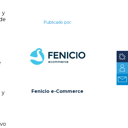
 y
 de
Publicado por:
e
Fenicio e-Commerce
 y
ivo