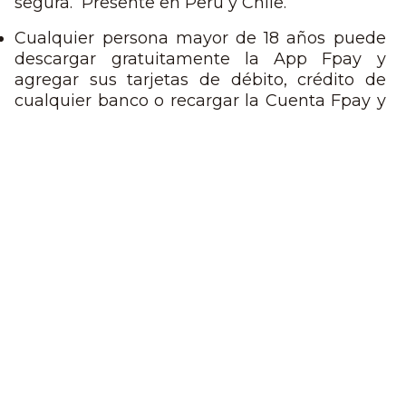
segura. Presente en Perú y Chile.
Cualquier persona mayor de 18 años puede
descargar gratuitamente la App Fpay y
agregar sus tarjetas de débito, crédito de
cualquier banco o recargar la Cuenta Fpay y
así pagar de forma simple en tiendas físicas
y online.
En Perú se lanzó la billetera en noviembre
del 2020. A la fecha ya hay más de 1.500.000
de usuarios y más de 3.000 comercios
asociados.
Fpay, entrega muchos beneficios como
promociones en comercios adheridos, dentro
y fuera del grupo Falabella. También permite
la inscripción automática al programa de
fidelización CMR Puntos y la acumulación
extra de puntos a todos quienes compren a
través de la App en empresas de Falabella y