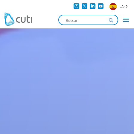




ES