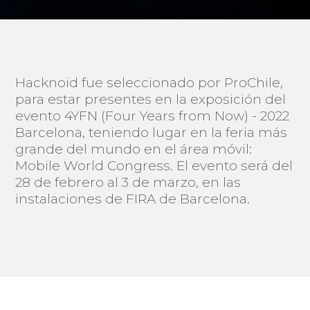
Hacknoid fue seleccionado por ProChile,
para estar presentes en la exposición del
evento 4YFN (Four Years from Now) - 2022
Barcelona, teniendo lugar en la feria más
grande del mundo en el área móvil:
Mobile World Congress. El evento será del
28 de febrero al 3 de marzo, en las
instalaciones de FIRA de Barcelona.