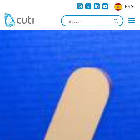




ES