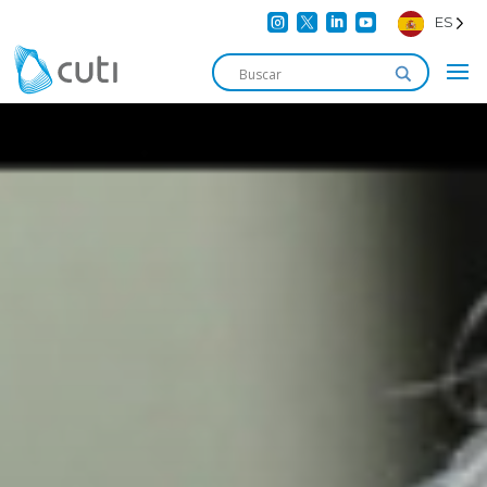




ES