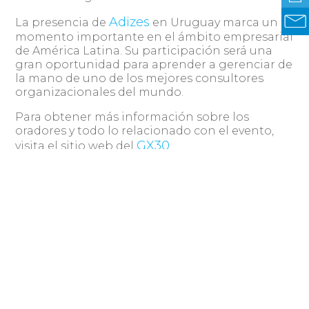
Adizes
La presencia de
en Uruguay marca un
momento importante en el ámbito empresarial
de América Latina. Su participación será una
gran oportunidad para aprender a gerenciar de
la mano de uno de los mejores consultores
organizacionales del mundo.
Para obtener más información sobre los
oradores y todo lo relacionado con el evento,
GX30
visita el sitio web del
.
hello@genexus.com
Por consultas escribe a
.
Sobre el Encuentro GeneXus
El Encuentro GeneXus es un evento anual
GeneXus
internacional organizado por
, que
reúne a expertos en tecnología, líderes de la
industria y desarrolladores de software de todo
el mundo para explorar las últimas tendencias y
oportunidades en el campo del desarrollo de