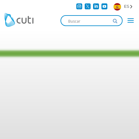




ES