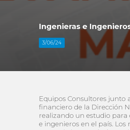
Ingenieras e Ingeniero
3/06/24
Equipos Consultores junto a
financiero de la Dirección 
realizando un estudio para c
e ingenieros en el país. Lo