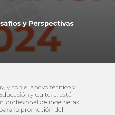
safíos y Perspectivas
, y con el apoyo técnico y
Educación y Cultura, está
ón profesional de ingenieras
 para la promoción del