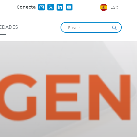




Conecta
ES
EDADES