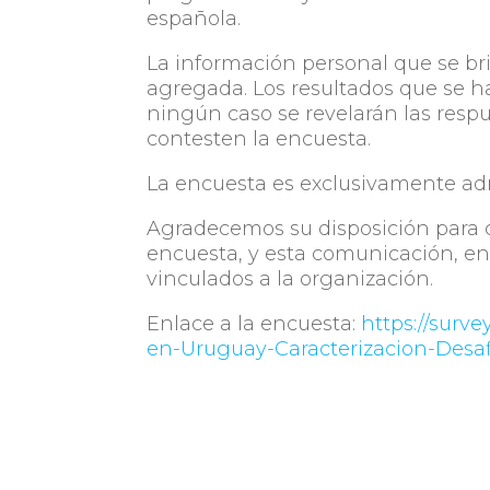
española.
La información personal que se br
agregada. Los resultados que se 
ningún caso se revelarán las resp
contesten la encuesta.
La encuesta es exclusivamente ad
Agradecemos su disposición para 
encuesta, y esta comunicación, ent
vinculados a la organización.
Enlace a la encuesta:
https://surv
en-Uruguay-Caracterizacion-Desaf
Más información en:
https://equip
caracterizacion-desafios-y-perspec
Ante cualquier duda o consulta p
2543 o al mail
estudios@equipos.c