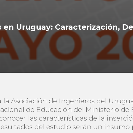
s en Uruguay: Caracterización, De
 la Asociación de Ingenieros del Uruguay
Nacional de Educación del Ministerio de 
onocer las características de la inserci
s resultados del estudio serán un insumo