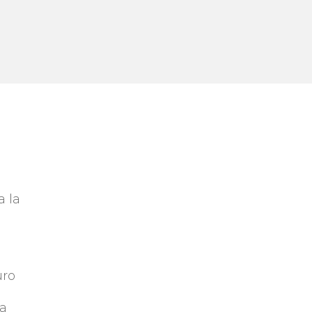
a la
uro
ía