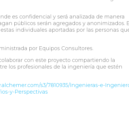
inde es confidencial y será analizada de manera
hagan públicos serán agregados y anonimizados. 
uestas individuales aportadas por las personas qu
ministrada por Equipos Consultores.
colaborar con este proyecto compartiendo la
re los profesionales de la ingeniería que estén
ey.alchemer.com/s3/7810935/Ingenieras-e-Ingenier
ios-y-Perspectivas
os.com.uy/ingenieras-e-ingenieros-en-uruguay-
tivas/
uede comunicarse con Equipos Consultores al 241
om.uy
.