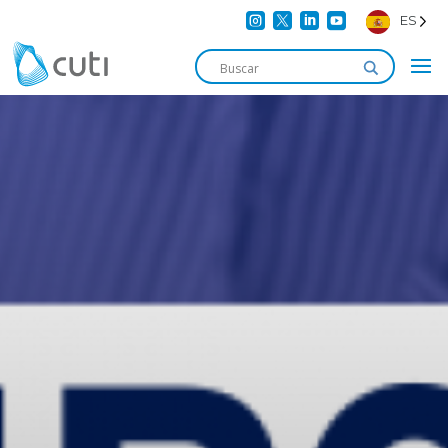




ES