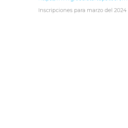
Inscripciones para marzo del 2024
2024. Cupos limitados!
Cuti es la industria TIC en
la actualidad por más d
como misión impulsar el de
de la industria TIC a travé
asociados.
Av. Italia 6201, LATU
Gold Sp