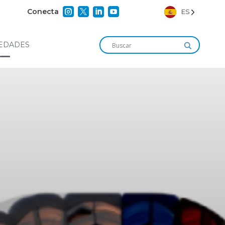




Conecta
ES
EDADES