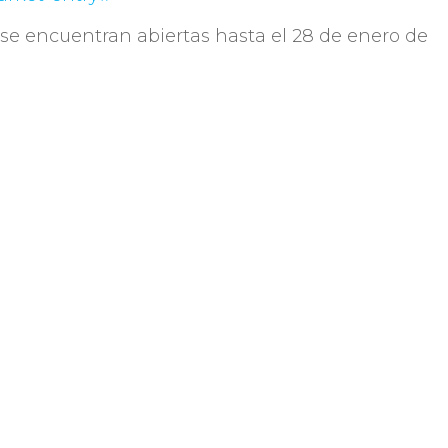
 se encuentran abiertas hasta el 28 de enero de
Compartir
 Uruguay. Compuesta en
e 400 empresas tiene
sarrollo y crecimiento
s del desarrollo de sus
onsors