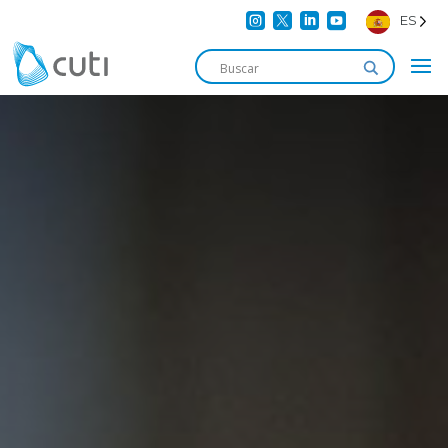




ES