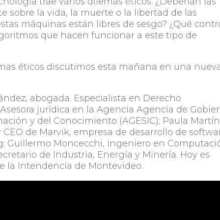
cnología trae varios dilemas éticos. ¿Deberían las
obre la vida, la muerte o la libertad de las
stas máquinas están libres de sesgo? ¿Qué contr
goritmos que hacen funcionar a este tipo de
dilemas éticos discutimos esta mañana en una nuev
ández
, abogada. Especialista en Derecho
 Asesora jurídica en la Agencia Agencia de Gobie
rmación y del Conocimiento (AGESIC);
Paula Martí
 y CEO de Marvik, empresa de desarrollo de softwa
g;
Guillermo Moncecchi
, ingeniero en Computaci
cretario de Industria, Energía y Minería. Hoy es
de la Intendencia de Montevideo.