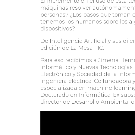
El incremento en el uso de esta te
máquinas resolver autónomamente s
personas? ¿Los pasos que toman e
tenemos los humanos sobre los al
dispositivos?
De Inteligencia Artificial y sus 
edición de
La Mesa TIC.
Para eso recibimos a
Jimena Hern
Informático y Nuevas Tecnologías.
Electrónico y Sociedad de la Info
ingeniera eléctrica. Co fundadora
especializada en machine learnin
Doctorado en Informática. Ex subse
director de Desarrollo Ambiental 