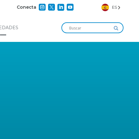




Conecta
ES
EDADES