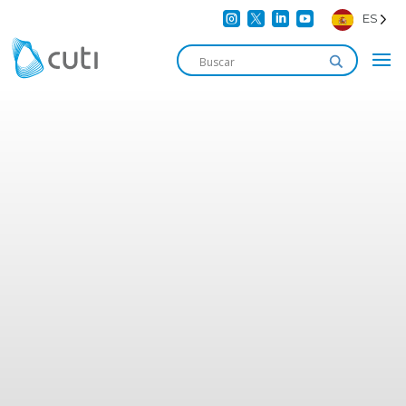




ES