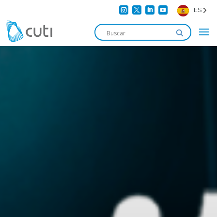




ES