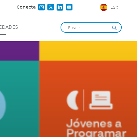




Conecta
ES
EDADES