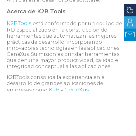
Artificial en el desarrollo de software.
Acerca de K2B Tools
K2BTools
está conformado por un equipo de
I+D especializado en la construcción de
herramientas que automatizan las mejores
prácticas de desarrollo, incorporando
innovadoras tecnologías en las aplicaciones
GeneXus. Su misión es brindar herramientas
que den una mayor productividad, calidad e
integridad conceptual a las aplicaciones.
K2BTools consolida la experiencia en el
desarrollo de grandes aplicaciones de
K2B
GeneXus
empresas como
y
Consulting
entre otras empresas de la
comunidad GeneXus, las cuales utilizan
K2BTools para el desarrollo de todas sus
aplicaciones.
Acerca del Encuentro GeneXus – GX30