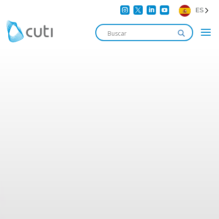




ES