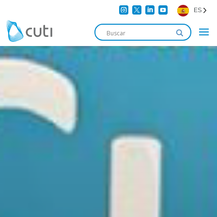




ES