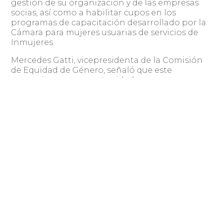
gestión de su organización y de las empresas
socias, así como a habilitar cupos en los
programas de capacitación desarrollado por la
Cámara para mujeres usuarias de servicios de
Inmujeres.
Mercedes Gatti, vicepresidenta de la Comisión
de Equidad de Género, señaló que este
convenio es una oportunidad para generar
sinergia entre ambas organizaciones y que “el
gran desafío es hacer que más chicas y mujeres
trabajen en TI, que vean lo atractivo de esta
industria y la cantidad de posibilidades que
ofrece”. “Hay que sacar la idea de que es una
carrera para hombres, porque no lo es”, dijo
Gatti, quien es ingeniera en
Telecomunicaciones y experta en
ciberseguridad.
En esta línea, Cuti trabaja en la visibilización de
las mujeres del sector e impulsa iniciativas
como el “Techy x el Día”, en el marco del Día
Internacional de las Niñas en las TIC, que busca