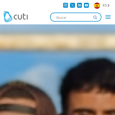




ES