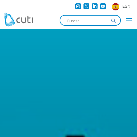




ES