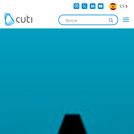




ES