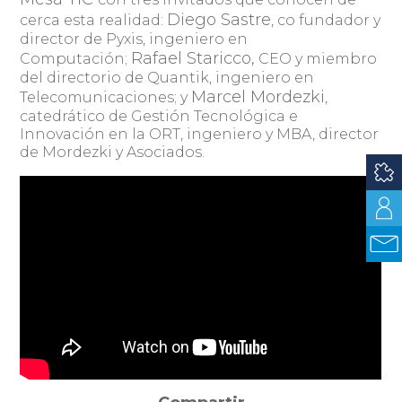
Diego Sastre
cerca esta realidad:
, co fundador y
director de Pyxis, ingeniero en
Rafael Staricco,
Computación;
CEO y miembro
del directorio de Quantik, ingeniero en
Marcel Mordezki
Telecomunicaciones; y
,
catedrático de Gestión Tecnológica e
Innovación en la ORT, ingeniero y MBA, director
de Mordezki y Asociados.