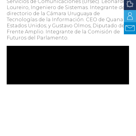
Servicios de Comunicaciones (Ursec). Leonardo
Loureiro, Ingeniero de Sistemas. Integrante del
directorio de la Cámara Uruguaya de
Tecnologías de la Información. CEO de Quanam
Estados Unidos; y Gustavo Olmos, Diputado del
Frente Amplio. Integrante de la Comisión de
Futuros del Parlamento.
Compartir