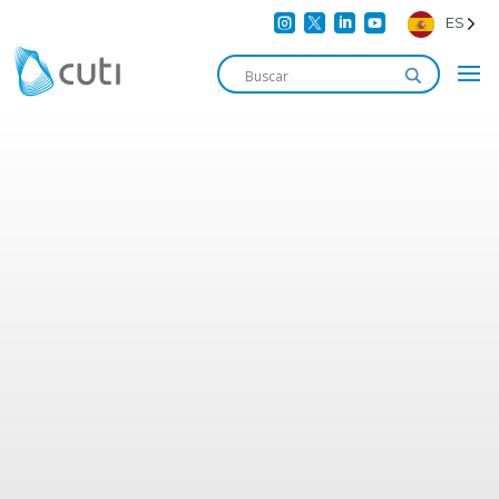




ES