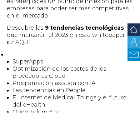
estratégico es un punto de inflexión para
las
empresas
para poder ser más competitivas
en el mercado.
Descubre las
9 tendencias tecnológicas
que marcarán el 2023 en este
whitepaper
👉
AQUI
SuperApps
Optimización de los costes de los
proveedores Cloud
Programación asistida con IA
Las tendencias en People
El Internet de Medical
Things
y el futuro
del
eHealth
Open
Telemetry
Metaverso
Transformación a Cloud Native
Aceleración de la Agilidad Empresarial