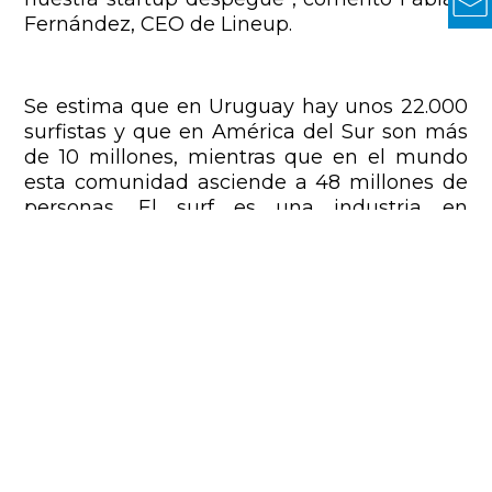
Fernández, CEO de Lineup.
Se estima que en Uruguay hay unos 22.000
surfistas y que en América del Sur son más
de 10 millones, mientras que en el mundo
esta comunidad asciende a 48 millones de
personas. El surf es una industria en
crecimiento, que en 2020 creció tres veces
su tamaño gracias a la pandemia.
“Hasta ahora todo lo que ofrecemos es
gratuito y nos encontramos desarrollando
una aplicación para dispositivos móviles,
que esperamos tener disponible en menos
de tres meses. Esta app se sumará al
lanzamiento de Lineup Premium, una
suscripción paga para acceder a las nuevas