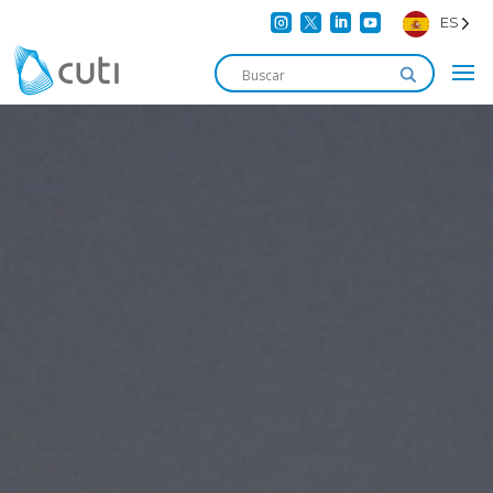




ES