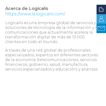
Acerca de Logicalis
https://www.la.logicalis.com/
Logicalis es una empresa global de servicios y
soluciones de tecnología de la información y las
comunicaciones que actualmente acelera la
transformación digital de más de 10.000
clientes en todo el mundo.
A través de una red global de profesionales
especializados, expertos en diferentes sectores
de la economía (telecomunicaciones, servicios
financieros, gobierno, salud, manufactura,
servicios especializados y educación) y alianzas
estratégicas, Logicalis cuenta con más de 6.500
colaboradores enfocados en comprender las
prioridades de los clientes y mejorar su
experiencia.
TM
Como Architects of Change
, el enfoque de
Logicalis es diseñar, apoyar y ejecutar la