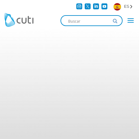




ES