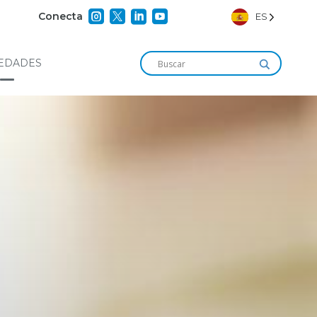




Conecta
ES
EDADES