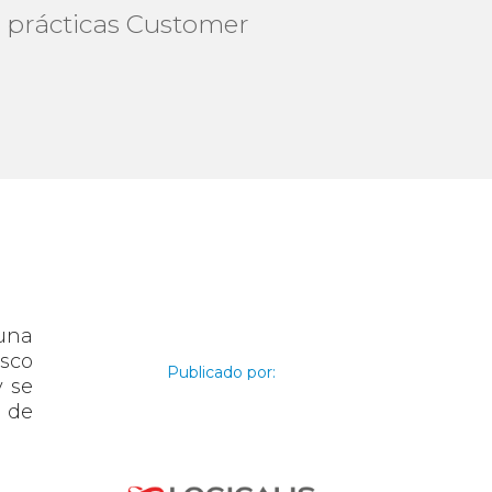
de prácticas Customer
 una
isco
Publicado por:
y se
s de