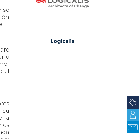
rise
ción
e.
Logicalis
ware
ganó
mer
ó el
res
e su
o la
emos
cada