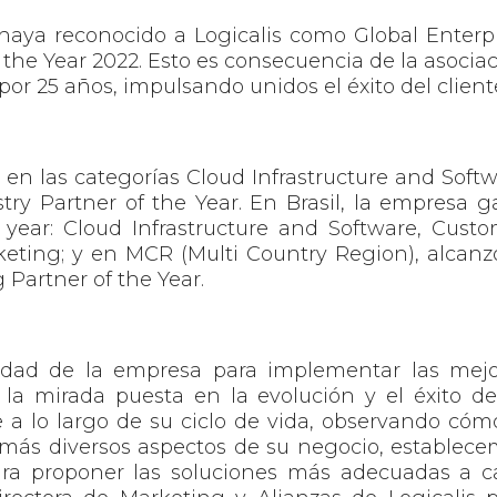
 haya reconocido a Logicalis como
Global Enterp
 the Year 2022
. Esto es consecuencia de la asocia
 por 25 años, impulsando unidos el éxito del client
 en las categorías
Cloud Infrastructure and Soft
stry Partner of the Year
. En Brasil, la empresa 
 year:
Cloud Infrastructure and Software
,
Custo
keting
; y en MCR (Multi Country Region), alcanz
 Partner of the Year
.
idad de la empresa para implementar las mejo
n la mirada puesta en la evolución y el éxito d
 a lo largo de su ciclo de vida, observando cóm
s más diversos aspectos de su negocio, establec
para proponer las soluciones más adecuadas a 