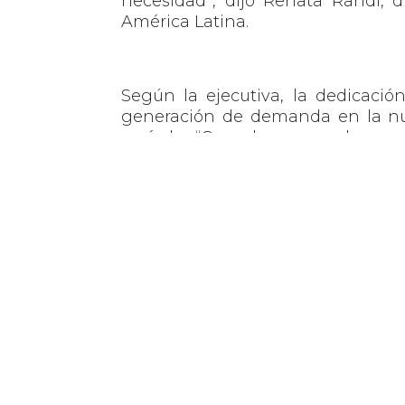
necesidad”, dijo Renata Randi, d
América Latina.
Según la ejecutiva, la dedicación
generación de demanda en la nube
período. “Con el mayor volumen d
Infrastructure and Software, l
anterior”, comentó.
“Estamos muy contentos con esto
clientes. Esto nos da aún más ene
nuestra oferta”, concluye Renata.
Además, a nivel global la compañ
y Meraki.