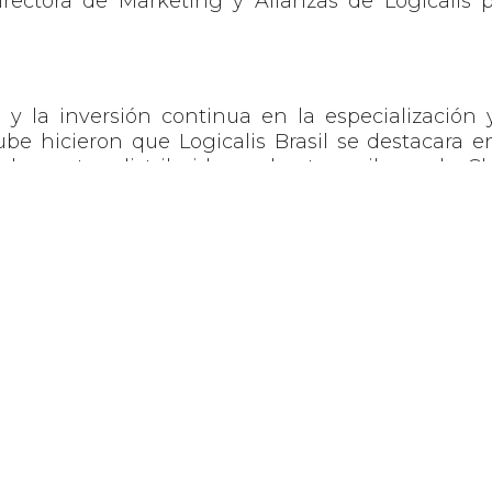
irectora de Marketing y Alianzas de Logicalis 
 y la inversión continua en la especialización 
 hicieron que Logicalis Brasil se destacara e
e ventas distribuido en los tres pilares de C
ogramos un crecimiento del 147% respecto al 
s logros que benefician especialmente a nuest
rgía para seguir evolucionando nuestra asociaci
ía fue elegida Socio del Año en Redes Empresari