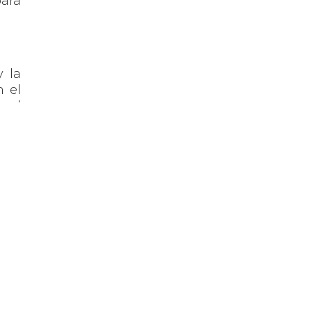
para
y la
n el
loud
año
ros
ón y
ales