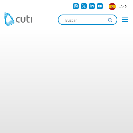




ES