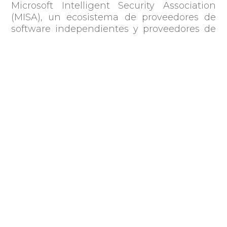
Microsoft Intelligent Security Association
(MISA), un ecosistema de proveedores de
software independientes y proveedores de
servicios de seguridad administrados que
han integrado sus soluciones de seguridad
para defenderse mejor contra un mundo de
amenazas en aumento.
Compartir
Publicado por: