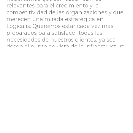
relevantes para el crecimiento y la
competitividad de las organizaciones y que
merecen una mirada estratégica en
Logicalis. Queremos estar cada vez más
preparados para satisfacer todas las
necesidades de nuestros clientes, ya sea
desde el punto de vista de la infraestructura
tecnológica o de la transformación digital
de su negocio
”, revela Alves.
Global Outsourcing 100 tiene en cuenta cinco
áreas al analizar las empresas: tamaño y
crecimiento; referencias de los clientes; premios
y certificaciones; programas de innovación y
responsabilidad social empresarial. La lista
completa se puede encontrar en el sitio web de
la Asociación Internacional de Profesionales de
www.iaop.org
Outsourcing®:
.