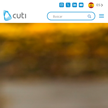




ES