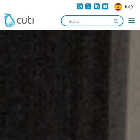




ES