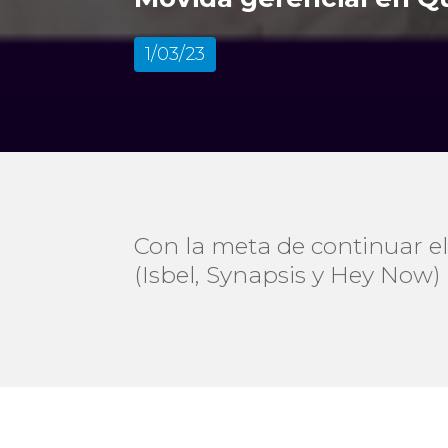
1/03/23
Con la meta de continuar el
(Isbel, Synapsis y Hey Now)