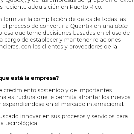
s y
Q
u
box
)
, y de las empresas del grupo en el exter
 reciente adquisición en Puerto Rico.
iformizar la compilación de datos de todas las
 el proceso de convertir a Quantik
en una
data
resa que
tome
decisiones
basadas en el
uso de
 a cargo de establecer y mantener
relaciones
ancieras, con los clientes y proveedores de la
que está la empresa?
e crecimiento sostenido y de importantes
una estructura que le permita afrontar los nuevos
uir expandiéndose en el mercado internacional.
uscado innovar en sus procesos y servicios para
ia tecnológica.