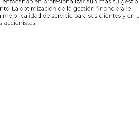
á enfocando en profesionalizar aún más su gesti
nto. La optimización de la gestión financiera
le
 mejor calidad de servicio para sus clientes y en 
s accionistas.
 de su trayectoria laboral?
eriencia en empresas multinacionales en sector
sultoría,
en
cargos de liderazgo.
rente financiero en el rubro automotriz,
ividad y exigencia de resultados. Creo que mi
do para enfrentar los desafíos del entorno dinámi
ero poder aplicar mis habilidades y conocimientos