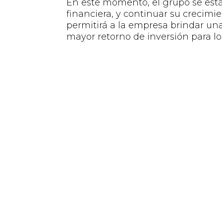
En este momento,
el grupo
se est
financiera,
y continuar su crecimie
permitirá a la empresa
brindar
una
mayor retorno de inversión para lo
¿Cuáles son los principales hitos
Cuento con más de 20 años de exp
como el industrial, el
retail
y la con
Vengo de trabajar 10 años como ge
caracterizado por su alta competit
experiencia laboral me ha prepara
de la industria tecnológica, y esp
este nuevo desafío profesional.
Acerca de Quantik