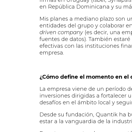
firmas en Uruguay
(
Isbel, Synapsi
en República Dominicana y su más
Mis planes a mediano plazo son un
entidades del
grupo
y
colaborar en
driven
c
ompany
(
es decir
,
una emp
fuentes de datos
)
.
T
ambién
estaré
efectivas con las instituciones fin
empresa.
¿Cómo define el momento en el 
La empresa viene de un período d
inversiones
dirigidas
a fortalecer 
desafíos en el ámbito local y seg
D
esde su fundación,
Quantik
ha b
estar a la vanguardia de la industr