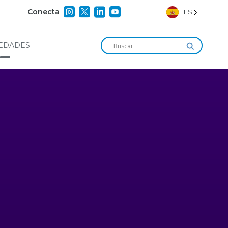




Conecta
ES
EDADES