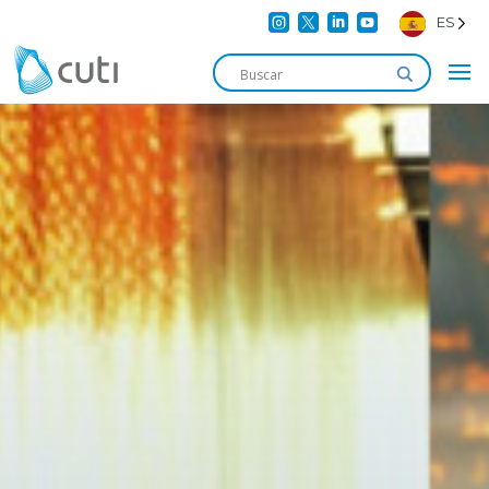




ES